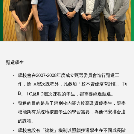
甄選學生
學校會在
2007-2008
年度
成立甄選委員會進行甄選工
作，除
層次課程外，凡參加「校本資優培育計劃」中
I A
I
B
、
II C
及
II D
層次課程的學生，都需要經過甄選。
甄選的目的是為了辨別校內能力較高及資優學生，讓學
校能夠有系統地按照學生的學習需要，為他們安排合適
的課程。
學校會設有「複檢」機制以照顧獲選學生在不同成長階