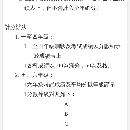
績表上，但不會計入全年總分。
、
計分辦法
1.
一至四年級︰
l
一至四年級測驗及考試成績以分數顯示
於成績表上
l
各科成績以
100
為滿分，
60
為及格。
2.
五、六年級︰
l
六年級考試成績及平均分以等級顯示。
l
分數等級對照如下︰
A
B
C