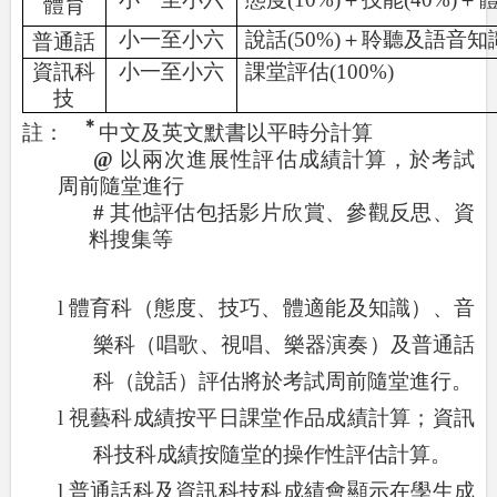
體育
小一至小六
說話
(50%)
＋聆聽及語音知
普通話
資訊科
小一至小六
課堂評估
(100%)
技
＊
註：
中文及英文默書以平時分計算
@
以兩次進展性評估成績計算，於考試
周前隨堂進行
#
其他評估包括影片欣賞、參觀反思、資
料搜集等
l
體育科（態度、技巧、體適能及知識）、音
樂科（唱歌、視唱、樂器演奏）及普通話
科（說話）評估將於考試周前隨堂進行。
l
視藝科成績按平日課堂作品成績計算；資訊
科技科成績按隨堂的操作性評估計算。
l
普通話科及資訊科技科成績會顯示在學生成