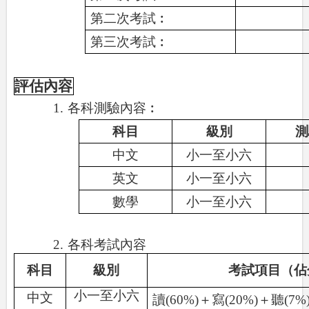
第二次考試︰
第三次考試︰
評估內容
1.
各科測驗內容︰
科目
級別
測
中文
小一至小六
英文
小一至小六
數學
小一至小六
2.
各科考試內容
科目
級別
考試項目（佔
小一至小六
中文
讀
(60%)
＋寫
(20%)
＋聽
(7%