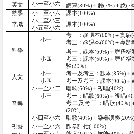
小一至小六
英文
讀寫
(80%)
＋聽
(7%)
＋說
(7
數學
小一至小六
課本
(100%)
小二至小三
常識
課本
(100%)
小五至小六
考一：
@
課本
(60%)
＋實驗
小一
考三：
@
課本
(60%)
＋專題
科學
考一：課本
(60%)
＋歷程檔
小四
考三：課本
(60%)
＋歷程檔
驗
(20%)
小一
考一及考三：課本
(85%)
＋
人文
小四
考一及考三：課本
(90%)
＋
小一至小二
唱歌
(60%)
＋視唱
(40%)
小三
考一：唱歌
(60%)
＋視唱
(4
考二及考三：唱歌
(40%)
音樂
(20%)
小四至小六
唱歌
(40%)
＋樂器演奏
(20%
視藝
小一至小六
課堂評估
(100%)
小一至小六
態度
(10%)
＋技能
(40%)
＋