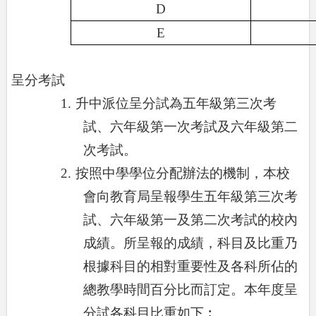
D
E
、
呈分考試
1.
升中派位呈分試為五年級第三次考
試、六年級第一次考試及六年級第二
次考試。
2.
按照中學學位分配辦法的機制，本校
會向教育局呈報學生五年級第三次考
試、六年級第一及第二次考試的校內
成績。所呈報的成績，科目及比重乃
根據科目的相對重要性及各科所佔的
總教學時間百分比而訂定。本年度呈
分試各科目比重如下︰