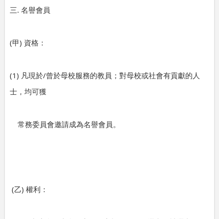
.
三
名譽會員
(
)
甲
資格：
(1)
/
凡現於
曾於母校服務的教員；對母校或社會有貢獻的人
士，均可獲
常務委員會邀請成為名譽會員。
(
)
乙
權利：