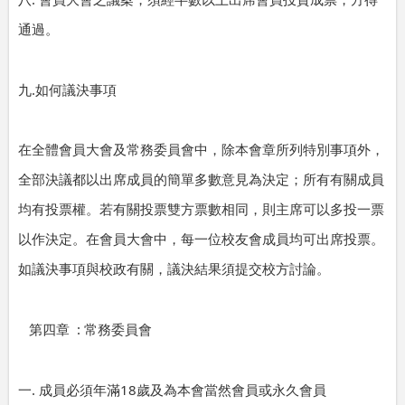
八
會員大會之議案，須經半數以上出席會員投贊成票，方得
通過。
.
九
如何議決事項
在全體會員大會及常務委員會中，除本會章所列特別事項外，
全部決議都以出席成員的簡單多數意見為決定；所有有關成員
均有投票權。若有關投票雙方票數相同，則主席可以多投一票
以作決定。在會員大會中，每一位校友會成員均可出席投票。
如議決事項與校政有關，議決結果須提交校方討論。
:
第四章
常務委員會
.
18
一
成員必須年滿
歲及為本會當然會員或永久會員