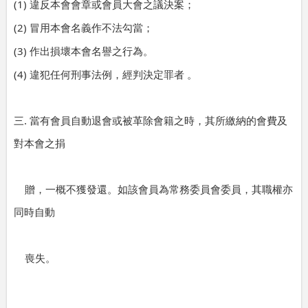
(1)
違反本會會章或會員大會之議決案；
(2)
冒用本會名義作不法勾當；
(3)
作出損壞本會名譽之行為。
(4)
違犯任何刑事法例，經判決定罪者
。
.
三
當有會員自動退會或被革除會籍之時，其所繳納的會費及
對本會之捐
贈，一概不獲發還。如該會員為常務委員會委員，其職權亦
同時自動
喪失。