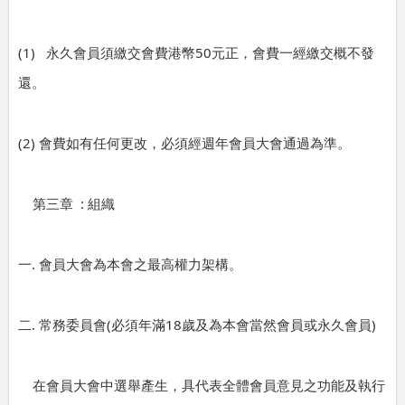
(1)
50
永久會員須繳交會費港幣
元正，會費一經繳交概不發
還。
(2)
會費如有任何更改，必須經週年會員大會通過為準。
:
第三章
組織
.
一
會員大會為本會之最高權力架構。
.
(
18
)
二
常務委員會
必須年滿
歲及為本會當然會員或永久會員
在會員大會中選舉產生，具代表全體會員意見之功能及執行