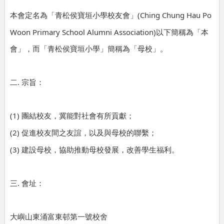
(Ching Chung Hau Po
本會定名為「青松侯寶垣小學校友會」
Woon Primary School Alumni Association)
以下簡稱為「本
會」，而「青松侯寶垣小學」簡稱為「母校」。
.
二
宗旨：
(1)
團結校友，冀能對社會有所貢獻；
(2)
促進校友間之友誼，以及與母校的聯繫；
(3)
建設母校，協助推動母校發展，改善學生福利。
.
三
會址：
大嶼山東涌富東邨第一號校舍