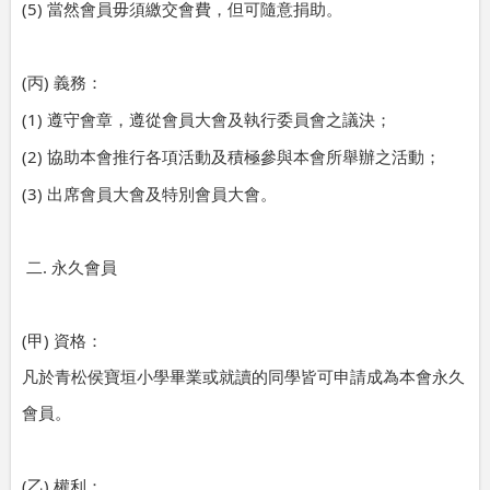
(5)
當然會員毋須繳交會費，但可隨意捐助。
(
)
丙
義務：
(1)
遵守會章，遵從會員大會及執行委員會之議決；
(2)
協助本會推行各項活動及積極參與本會所舉辦之活動；
(3)
出席會員大會及特別會員大會。
.
二
永久會員
(
)
甲
資格：
凡於青松侯寶垣小學畢業或就讀的同學皆可申請成為本會永久
會員。
(
)
乙
權利：