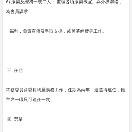
6)
康樂及總務一或二人：
處理各項康樂事宜。與外界聯絡，
為會員謀求
福利，負責宣傳及爭取支援，或籌募經費等工作。
.
三
任期
常務委員會委員均屬義務工作，任期為兩年，連選得連任，惟
主席一職只可連任一次。
.
四
選舉