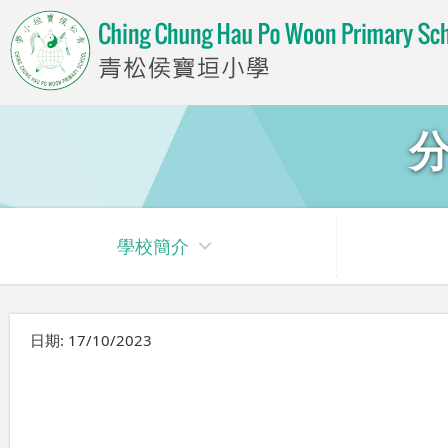
分
學校簡介
日期:
17/10/2023