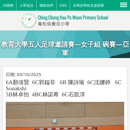
Menu
內聯網
入學資訊
聯絡我們
ENG
非華語學校支援摘要
教育大學五人足球邀請賽---女子組 碗賽—亞
軍
日期:
03/10/2025
6A
顏僖賢
6C
郭韞菲
6B
陳詩瑜
6C
沈娜婷
6C
Sonakshi
5B
林卓怡
4B
C
林諾希
6C
石凱淳