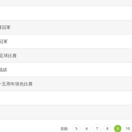
獲冠軍
冠軍
際足球比賽
成績
十五周年填色比賽
頁面:
5
6
7
8
9
10