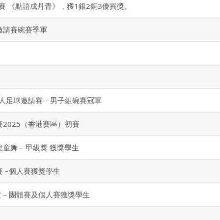
大賽 《點語成丹青》，獲1銀2銅3優異獎。
邀請賽碗賽季軍
五人足球邀請賽---男子組碗賽冠軍
2025（香港賽區）初賽
舞 – 甲級獎 獲獎學生
賽 –個人賽獲獎學生
績 – 團體賽及個人賽獲獎學生