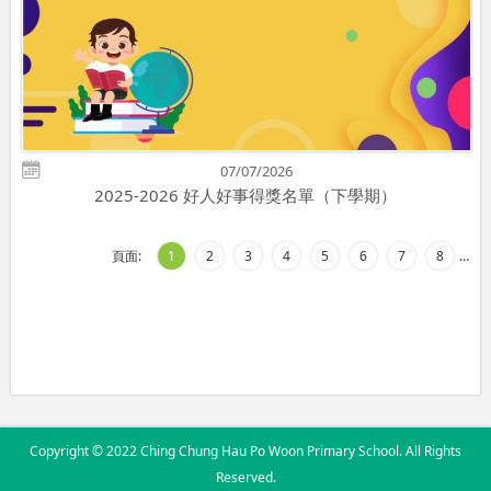
07/07/2026
2025-2026 好人好事得獎名單（下學期）
頁面:
1
2
3
4
5
6
7
8
…
Copyright © 2022 Ching Chung Hau Po Woon Primary School. All Rights
Reserved.