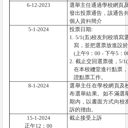
6
-12-2023
選舉主任通過學校網頁
發出投票通告，該通告
個人資料簡介
5-1-2024
投票日期
:
1.
5/1(
五
)
校友到校填寫
寫，並把選票放進設
(
上午
9
：
00 -
下午
5
：
0
2.
截止交回選票後，
5/1(
在本校禮堂進行點票
證點票工作。
8
-
1
-2024
選舉主任在學校網頁及
布選舉結果。
如不滿選
期內，以書面方式向校
訴的
理
由。
15
-
1
-2024
截止接受上訴
正午
12
：
00