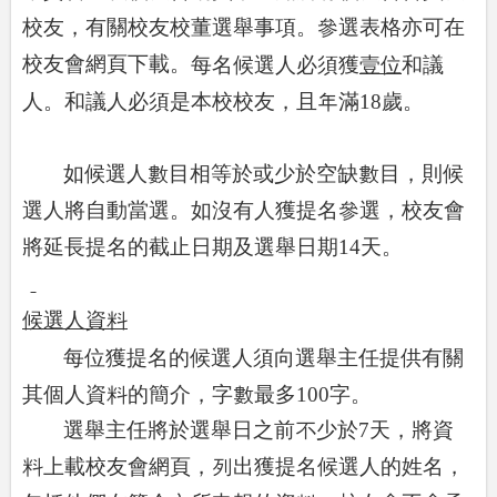
校友，有關校友校董選舉事項。參選表格亦可在
校友會網頁下載。
每名候選人必須獲
壹位
和議
人。和議人必須是本校校友，且年滿
18
歲。
如候選人數目相等於或少於空缺數目，則候
選人將自動當選。如沒有人獲提名參選，校友會
將延長提名的截止日期及選舉日期
14
天。
候選人資料
每位獲提名的候選人須向選舉主任提供有關
其個人資料的簡介，字數最多
100
字。
選舉主任將於選舉日之前不少於
7
天，將資
料上載校友會網頁，列出獲提名候選人的姓名，