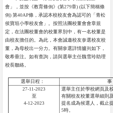
會」，並按《教育條例》
(
第
279
章
) (
以下簡稱條
例
)
第
40AP
條，承認本校校友會為認可的「青松
侯寶垣小學校友會」。按照法團校董會會章規
定，在法團校董會的校董界別中，有一名校董是
由校友擔任的。為此，本會誠邀校友參選校友校
董，為母校出一分力。有關參選詳情臚列如下，
敬希垂注。如有查詢，請與選舉主任魏雪玲助理
校長聯絡。
選舉日程：
事
27-11-2023
選舉主任於學校網頁及
至
有關校友校董選舉細則
4
-12-2023
提名成為候選人，截止
5
時。