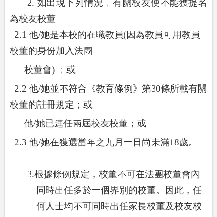
2.
如出現下列情況，有關校友便不能獲提名
為校友校董
2.1
他
/
她是本校的在職教員
(
因為教員可用教員
校董的身份加入法團
校董會
)
；或
2.2
他
/
她並不符合《教育條例》第
30
條所載有關
校董的註冊規定；或
他
/
她已連任兩屆校友校董；或
2.3
他
/
她在獲選當年之九月一日尚未滿
18
歲。
3.
根據條例規定，校董不可在法團校董會內
同時出任多於一個界別的校董。因此，任
何人士均不可同時出任家長校董及校友校