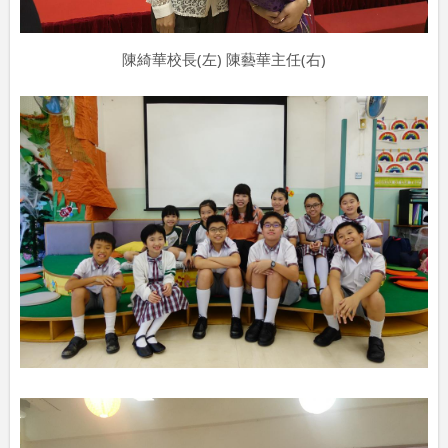
陳綺華校長(左) 陳藝華主任(右)