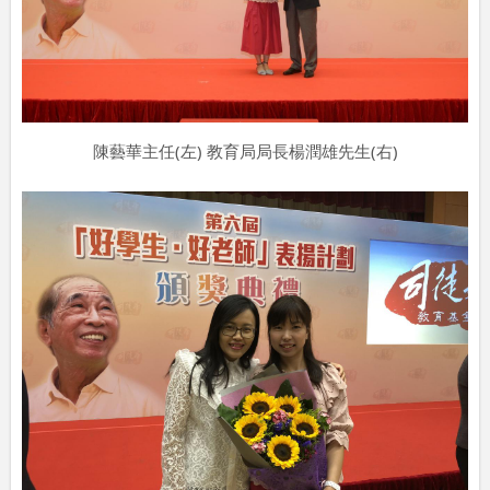
陳藝華主任(左) 教育局局長楊潤雄先生(右)