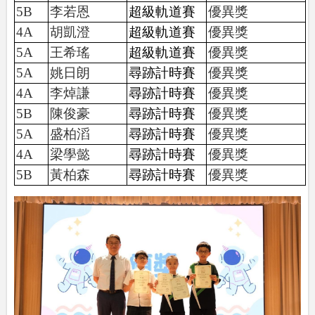
5B
李若恩
超級軌道賽
優異獎
4A
胡凱澄
超級軌道賽
優異獎
5A
王希瑤
超級軌道賽
優異獎
5A
姚日朗
尋跡計時賽
優異獎
4A
李焯謙
尋跡計時賽
優異獎
5B
陳俊豪
尋跡計時賽
優異獎
5A
盛柏滔
尋跡計時賽
優異獎
4A
梁學懿
尋跡計時賽
優異獎
5B
黃柏森
尋跡計時賽
優異獎