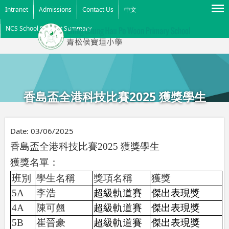
Menu
Intranet
Admissions
Contact Us
中文
NCS School Support Summary
香島盃全港科技比賽2025 獲獎學生
Date:
03/06/2025
香島盃全港科技比賽
2025
獲獎
學生
獲獎名單：
班別
學生名稱
獎項名稱
獲獎
5A
李浩
超級軌道賽
傑出表現獎
4A
陳可翹
超級軌道賽
傑出表現獎
5B
崔晉豪
超級軌道賽
傑出表現獎