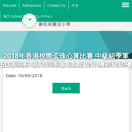
Menu
Intranet
Admissions
Contact Us
中文
NCS School Support Summary
2018年香港校際盃珠心算比賽 中級組季軍
5D馮浩軒 高級組季軍 6A鄭錫賢 獲初級組優
異獎 3A王佩迎、3A鄭錫瑜
Date:
10/09/2018
Back