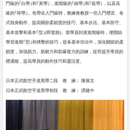
門級的｢白帶｣和｢黃帶｣，進階級的｢綠帶｣和｢藍帶｣，以及高
級的｢啡帶｣。色帶在入門級時，教練會教授一些入門禮宜、各
式熱身動作、提高關節柔韌度的技巧、基本步法、基本防守、
(
)
基本攻擊和基本｢型｣
即套路
。當學員到達進階級時，便開始
學習進階｢型｣和搏擊的技巧，從各基本功法中，深化關節的柔
韌度，加強肌力、肌耐力和肌爆發力的訓練，從而提升學員的
體適能，提高學員的動作技巧和靈活度。
日本正武館空手道黑帶二段
教 練：
陳展文
日本正武館空手道黑帶初段
教 練：
譚建中