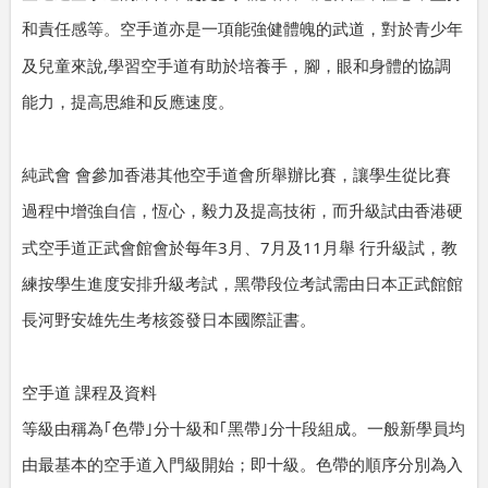
和責任感等。空手道亦是一項能強健體魄的武道，對於青少年
,
及兒童來說
學習空手道有助於培養手，腳，眼和身體的協調
能力，提高思維和反應速度。
純武會
會參加香港其他空手道會所舉辦比賽，讓學生從比賽
過程中增強自信，恆心，毅力及提高技術，而升級試由香港硬
3
7
11
式空手道正武會館會於每年
月、
月及
月舉
行升級試，教
練按學生進度安排升級考試，黑帶段位考試需由日本正武館館
長河野安雄先生考核簽發日本國際証書。
空手道
課程及資料
等級由稱為｢色帶｣分十級和｢黑帶｣分十段組成。一般新學員均
由最基本的空手道入門級開始；即十級。色帶的順序分別為入